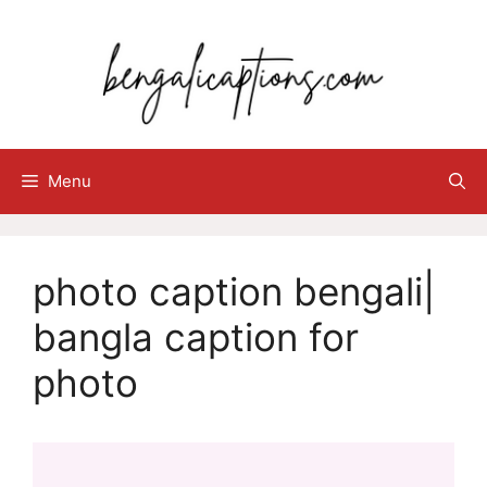
Skip
to
content
Menu
photo caption bengali|
bangla caption for
photo