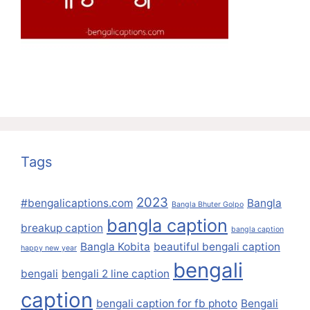
Tags
2023
#bengalicaptions.com
Bangla
Bangla Bhuter Golpo
bangla caption
breakup caption
bangla caption
Bangla Kobita
beautiful bengali caption
happy new year
bengali
bengali
bengali 2 line caption
caption
bengali caption for fb photo
Bengali