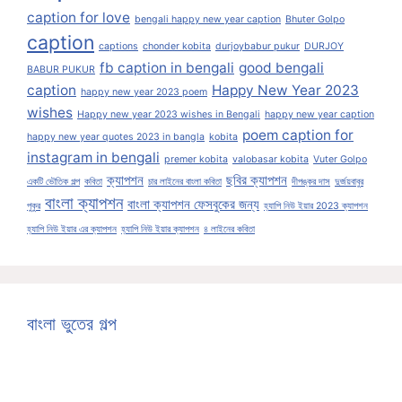
caption for love
bengali happy new year caption
Bhuter Golpo
caption
captions
chonder kobita
durjoybabur pukur
DURJOY
fb caption in bengali
good bengali
BABUR PUKUR
caption
Happy New Year 2023
happy new year 2023 poem
wishes
Happy new year 2023 wishes in Bengali
happy new year caption
poem caption for
happy new year quotes 2023 in bangla
kobita
instagram in bengali
premer kobita
valobasar kobita
Vuter Golpo
ক্যাপশন
ছবির ক্যাপশন
একটি ভৌতিক গল্প
কবিতা
চার লাইনের বাংলা কবিতা
দীপঙ্কর দাস
দুর্জয়বাবুর
বাংলা ক্যাপশন
বাংলা ক্যাপশন ফেসবুকের জন্য
পুকুর
হ্যাপি নিউ ইয়ার 2023 ক্যাপশন
হ্যাপি নিউ ইয়ার এর ক্যাপশন
হ্যাপি নিউ ইয়ার ক্যাপশন
৪ লাইনের কবিতা
বাংলা ভুতের গল্প